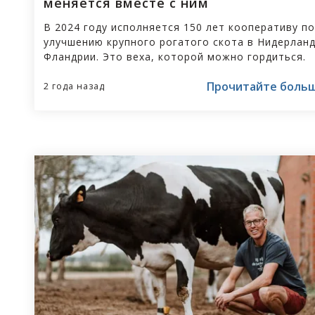
меняется вместе с ним
В 2024 году исполняется 150 лет кооперативу по
улучшению крупного рогатого скота в Нидерланд
Фландрии. Это веха, которой можно гордиться.
Поэтому CRV не позволит этому юбилейному год
Прочитайте боль
пройти незамеченным.
2 года назад