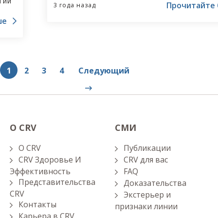
гии
Прочитайте
проблеме роста затрат на корма. Разведе
3 года назад
ме в
признаку высокой кормоотдачи помогает 
ше
затраты на корма и выбросы парниковых г
ам,
1
2
3
4
Следующий
О CRV
СМИ
O CRV
Публикации
CRV Здоровье И
CRV для вас
Эффективность
FAQ
Представительства
Доказательства
CRV
Экстерьер и
Контакты
признаки линии
Карьера в CRV