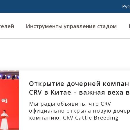
телей
Инструменты управления стадом
Открытие дочерней компа
CRV в Китае – важная веха 
глобальной экспансии
Мы рады объявить, что CRV
официально открыла новую доч
компанию, CRV Cattle Breeding
Technology (Beijing) Co., Ltd. (