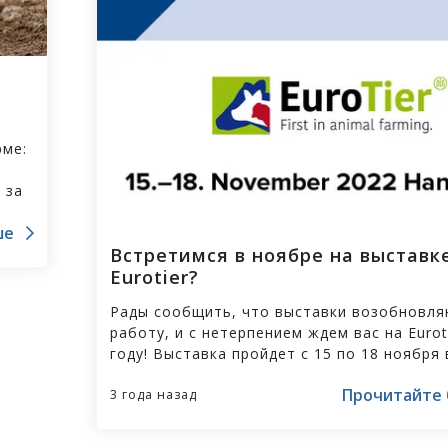
рме:
 за
ше
 мы
Встретимся в ноябре на выставк
Eurotier?
е на
Рады сообщить, что выставки возобновл
работу, и с нетерпением ждем вас на Eurot
У
году! Выставка пройдет с 15 по 18 ноября 
 это
Ганновере.
.
Прочитайте
3 года назад