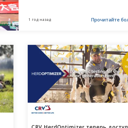
技（北京）有限公司). Новый офис в П
является важным шагом для
расширения нашего присутствия 
Прочитайте бо
1 год назад
одном из крупнейших рынков
животноводства в мире и укрепля
нашу приверженность китайской
молочной и животноводческой
отрасли.
CRV HerdOptimizer теперь досту