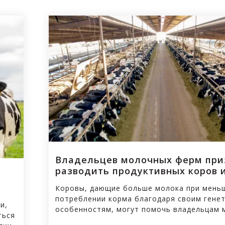
Владельцев молочных ферм пр
разводить продуктивных коров 
роста цен на корма, приводящег
Коровы, дающие больше молока при мень
сокращению прибыли
потреблении корма благодаря своим гене
и,
особенностям, могут помочь владельцам 
ться
ферм по всему миру противостоять усугу