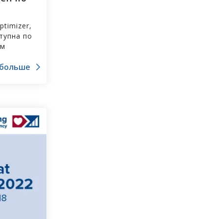
timizer,
тупна по
ам
 больше