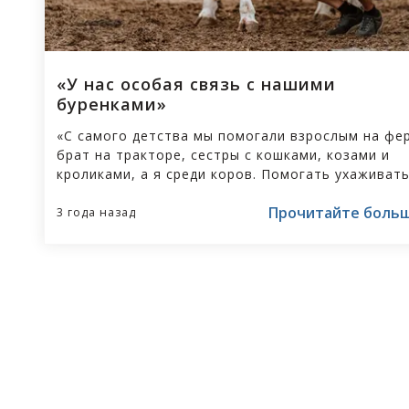
«У нас особая связь с нашими
буренками»
«С самого детства мы помогали взрослым на фе
брат на тракторе, сестры с кошками, козами и
кроликами, а я среди коров. Помогать ухаживать
коровами было здорово. Так оно есть и сейчас,
Прочитайте боль
когда я управляю фермой с моими родителями и
3 года назад
каждый день вместе здесь работаем. Мы знаем
индивидуальные особенности каждой особи. Даж
расстоянии мы видим, какая из них находится в
периоде течки или больна. Мы наизусть знаем
родословную и продуктивность каждой коровы. 
нас особая связь с нашими буренками, и именно
делает работу такой особенной лично для меня»