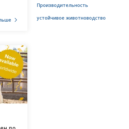
екине
Производительность
на
устойчивое животноводство
льше
ет
пен по