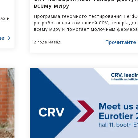
всему миру
Программа геномного тестирования HerdOp
ах и
разработанная компанией CRV, теперь дос
всему миру и помогает молочным фермер
у
принимать решения о селекции.
ше
Прочитайте
2 года назад