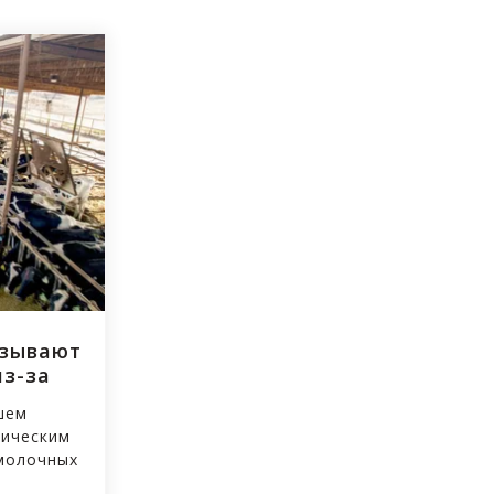
изывают
из-за
о к
шем
тическим
молочных
бляющейся