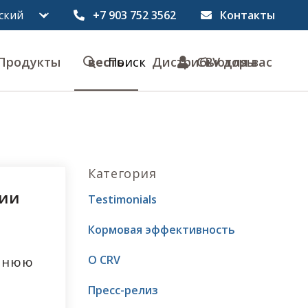
+7 903 752 3562
Контакты
Продукты
весть
Поиск
Дистрибьюторы
CRV для вас
Категория
нии
Testimonials
в
Кормовая эффективность
О CRV
ернюю
Пресс-релиз
赛尔威畜牧科