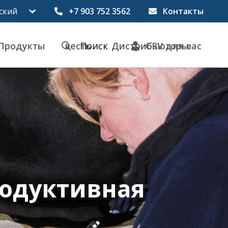
+7 903 752 3562
Контакты
Продукты
весть
Поиск
Дистрибьюторы
CRV для вас
родуктивная