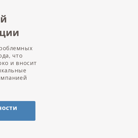
ой
кции
проблемных
да, что
око и вносит
икальные
омпанией
ности