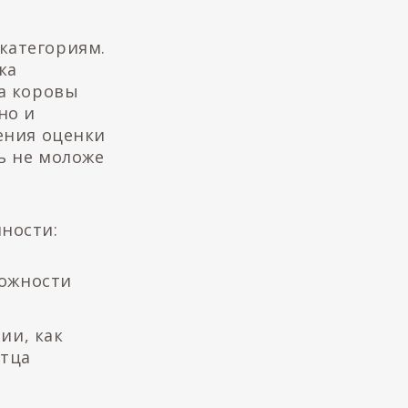
категориям.
ка
да коровы
но и
чения оценки
ь не моложе
ности:
можности
ии, как
стца