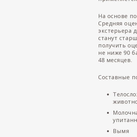
На основе п
Средняя оцен
экстерьера д
станут стар
получить оце
не ниже 90 
48 месяцев.
Составные п
Телосло
животн
Молочна
упитанн
Вымя