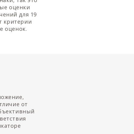
аки, так это
ные оценки
чений для 19
т критерии
е оценок.
ложение,
тличие от
убъективный
тветствия
икаторе