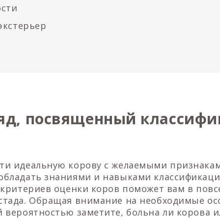
ости
экстерьер
яд, посвященный классиф
ти идеальную корову с желаемыми признака
обладать знаниями и навыками классификаци
е критериев оценки коров поможет вам в пов
стада. Обращая внимание на необходимые ос
й вероятностью заметите, больна ли корова 