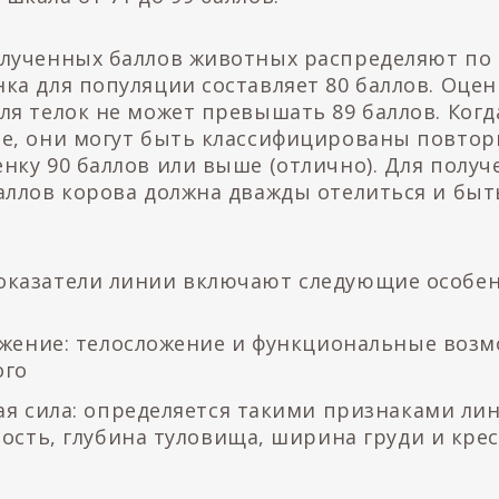
олученных баллов животных распределяют по 
ка для популяции составляет 80 баллов. Оцен
ля телок не может превышать 89 баллов. Ког
ше, они могут быть классифицированы повтор
нку 90 баллов или выше (отлично). Для полу
баллов корова должна дважды отелиться и быт
оказатели линии включают следующие особен
жение: телосложение и функциональные воз
ого
я сила: определяется такими признаками лин
ость, глубина туловища, ширина груди и кре