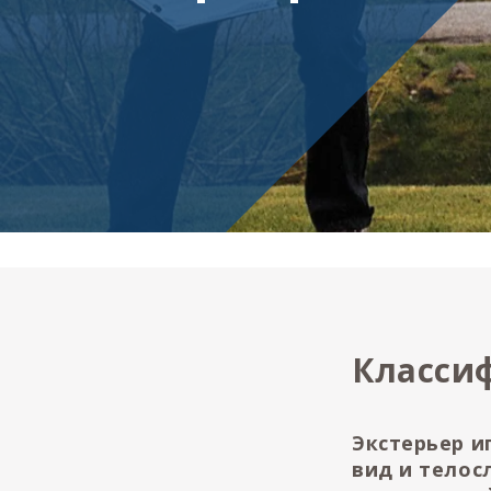
Класси
Экстерьер и
вид и телос