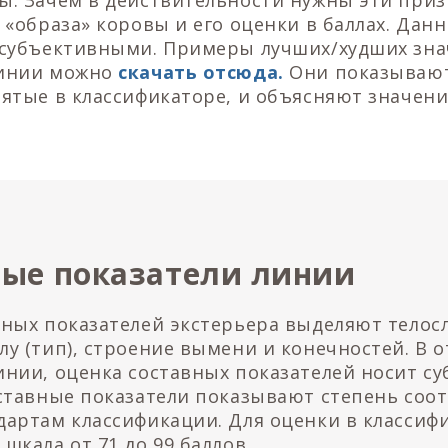
ы. Зачем в действительности нужны эти призн
 «образа» коровы и его оценки в баллах. Дан
 субъективными. Примеры лучших/худших зна
линии можно
скачать отсюда.
Они показываю
ятые в классификаторе, и объясняют значени
ные показатели линии
вных показателей экстерьера выделяют телос
у (тип), строение вымени и конечностей. В о
инии, оценка составных показателей носит с
оставные показатели показывают степень соо
дартам классификации. Для оценки в классиф
шкала от 71 до 99 баллов.