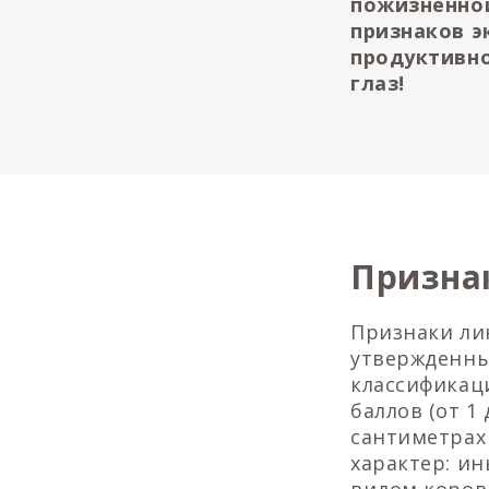
пожизненно
признаков э
продуктивно
глаз!
Призна
Признаки ли
утвержденны
классификац
баллов (от 1
сантиметрах
характер: и