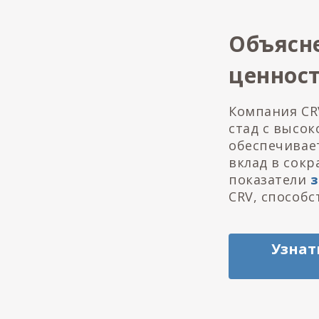
Объясн
ценнос
Компания CR
стад с высо
обеспечивае
вклад в сок
показатели
CRV, способ
Узнат