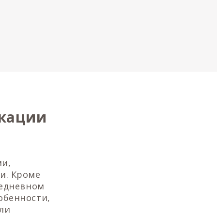
икации
ми,
и. Кроме
седневном
обенности,
или