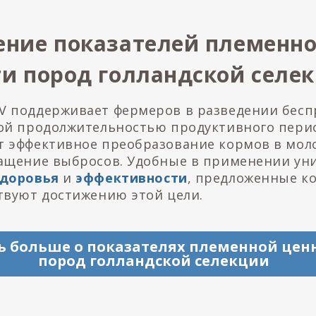
ение показателей племенн
ти пород голландской селе
V поддерживает фермеров в разведении бес
кой продолжительностью продуктивного перио
т эффективное преобразование кормов в мол
ращение выбросов. Удобные в применении ун
здоровья
и
эффективности
, предложенные к
ствуют достижению этой цели.
ь больше о показателях племенной цен
пород голландской селекции