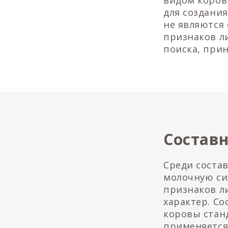
видом коров
для создания
не являются
признаков 
поиска, прин
Состав
Среди соста
молочную сил
признаков л
характер. С
коровы стан
применяется 