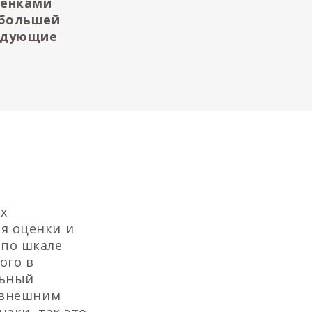
ценками
 большей
радующие
х
я оценки и
 по шкале
ого в
льный
а внешним