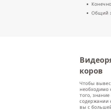
Конечн
Общий 
Видеор
коров
Чтобы вывес
необходимо 
того, знани
содержании 
вы с больше