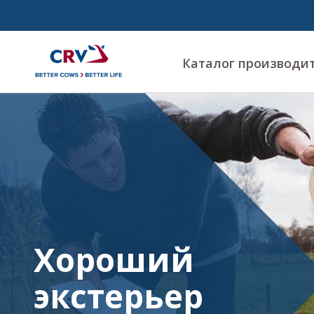
Каталог производи
Экстерьер
и
признаки
линии
Хороший
экстерьер