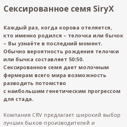
Сексированное семя SiryX
Каждый раз
, когда корова отеляется
,
кто именно родился –
телочка или бычок
– Вы узнаёте в последний момент
.
Обычно вероятность
рождения
тел
очки
или бы
ч
к
а
составляет 50:50.
Сексированное семя дает молочным
фермерам всего мира возможность
разводить потомство
с наибольшим генетическим прогрессом
для стада.
Компания CRV предлагает широкий выбор
лучших быков-производителей и