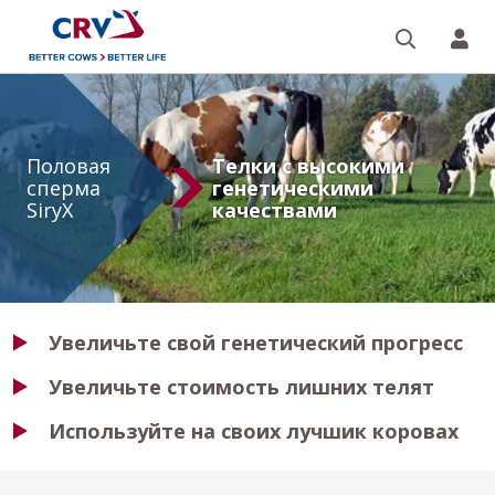
Поиск
CR
Половая
сперма
Половая
Телки с высокими
сперма
генетическими
SiryX
качествами
Увеличьте свой генетический прогресс
Увеличьте стоимость лишних телят
Используйте на своих лучшик коровах