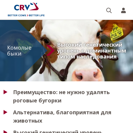
Поиск
CR
Комолые
быки
Высокий генетический
Комолые
уровень с доминантным
быки
типом наследования
Преимущество: не нужно удалять
роговые бугорки
Альтернатива, благоприятная для
животных
Высокий генетический уровень