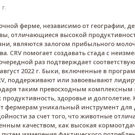
 г.
чной ферме, независимо от географии, де
овы, отличающиеся высокой продуктивност
зни, являются залогом прибыльного моло
а. CRV помогает создавать стада с неиз
 очередной раз подтверждает соответств
 август 2022 г. Быки, включенные в програ
RV, поддерживают или завоевывают лиди
одаря таким превосходным комплексным
к продуктивность, здоровье и долголетие. 
ет фермерам уникальный инструмент для
йности за счет того, что животные отлич
нным качеством, как высокая кормоотдач
 путем измерения фактического потребле