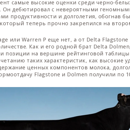
ент самые высокие оценки среди черно-белы
ge. Он дебютировал с невероятными геномны
ми продуктивности и долголетия, обогнав б
, который теперь прочно закрепился на второ
ge или Warren P еще нет, а от Delta Flagstone
личестве. Как и его родной брат Delta Dolmen
ои позиции на вершине рейтинговой таблицы
четанию таких характеристик, как высокие у
держание ценных компонентов молока, долго
кормоотдачу Flagstone и Dolmen получили по 1