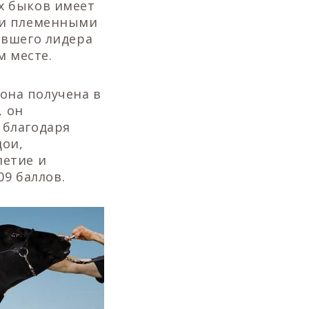
х быков имеет
ми племенными
ывшего лидера
м месте.
 она получена в
, он
 благодаря
дои,
летие и
09 баллов.