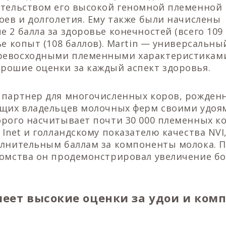
етельством его высокой геномной племенной
оев и долголетия. Ему также были начислены
 2 балла за здоровье конечностей (всего 109 
ье копыт (108 баллов). Martin — универсальны
евосходными племенными характеристиками
рошие оценки за каждый аспект здоровья.
 партнер для многочисленных коров, рожденн
щих владельцев молочных ферм своими удоям
рого насчитывает почти 30 000 племенных к
 Inet и голландскому показателю качества NVI
олнительным баллам за компоненты молока. 
омства он продемонстрировал увеличение бо
меет высокие оценки за удои и ком