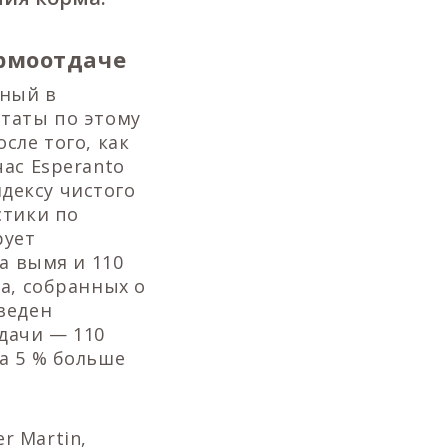
ормоотдаче
нный в
ьтаты по этому
сле того, как
ас Esperanto
ндексу чистого
стики по
рует
а вымя и 110
а, собранных о
веден
дачи — 110
а 5 % больше
r Martin,