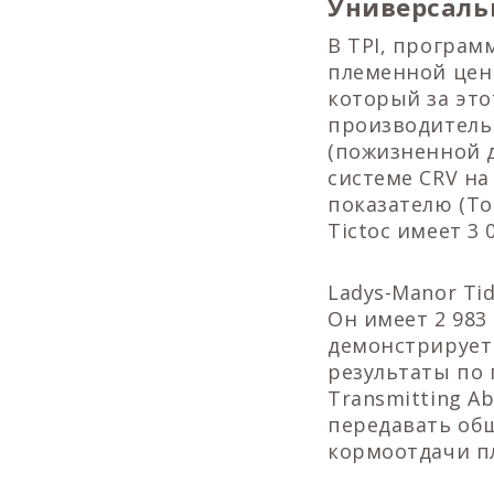
Универсаль
В TPI, програм
племенной ценн
который за это
производительн
(пожизненной 
системе CRV на
показателю (To
Tictoc имеет 3 
Ladys-Manor T
Он имеет 2 983 
демонстрирует
результаты по 
Transmitting A
передавать об
кормоотдачи пл