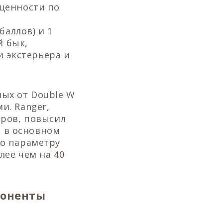
 ценности по
баллов) и 1
й бык,
 экстерьера и
ых от Double W
и. Ranger,
оров, повысил
, в основном
По параметру
лее чем на 40
поненты