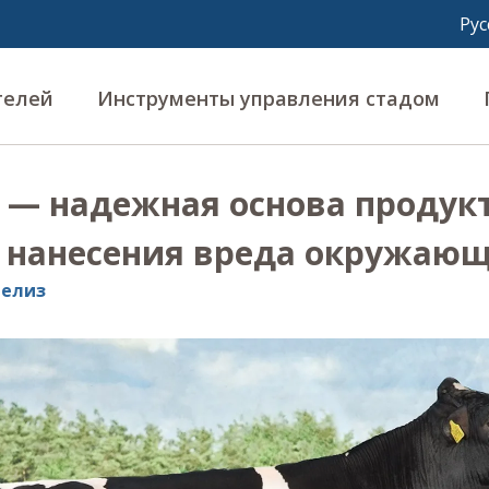
телей
Инструменты управления стадом
 — надежная основа продук
з нанесения вреда окружающ
релиз