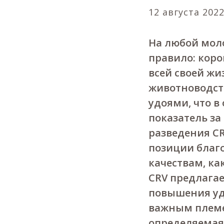
12 августа 2022
На любой моло
правило: кор
всей своей жи
животноводств
удоями, что в
показатель за
разведения C
позиции благ
качествам, ка
CRV предлага
повышения удо
важным племе
определяемая