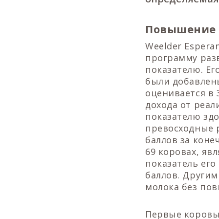
Повышение 
Weelder Esper
программу разв
показателю. Ег
были добавлены
оценивается в 3
дохода от реал
показателю здо
превосходные р
баллов за коне
69 коровах, яв
показатель его
баллов. Другим
молока без по
Первые коровы,