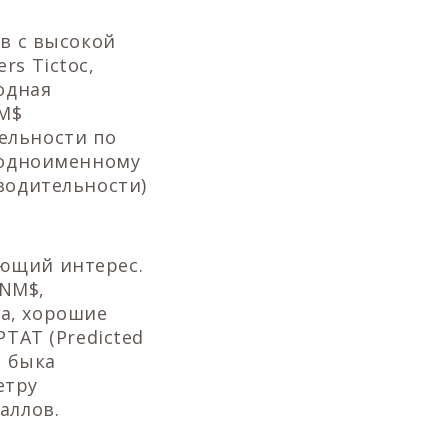
ов с высокой
rs Tictoc,
одная
NM$
ельности по
о одноименному
водительности)
ающий интерес.
 NM$,
а, хорошие
PTAT (Predicted
и быка
етру
аллов.