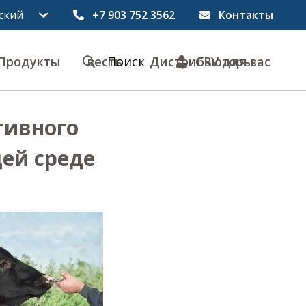
+7 903 752 3562
Контакты
Продукты
весть
Поиск
Дистрибьюторы
CRV для вас
тивного
ей среде