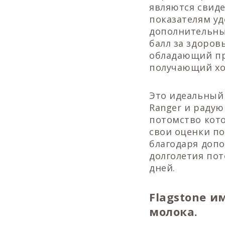
являются свид
показателям уд
дополнительные
балл за здоров
обладающий пр
получающий хо
Это идеальный
Ranger и радую
потомство кото
свои оценки по
благодаря доп
долголетия пот
дней.
Flagstone и
молока.