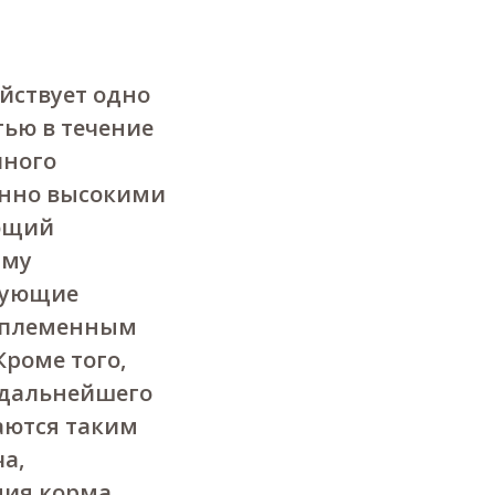
йствует одно
ью в течение
чного
менно высокими
ующий
мму
рующие
 племенным
Кроме того,
 дальнейшего
аются таким
а,
ния корма.