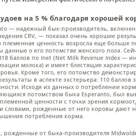
удоев на 5 % благодаря хорошей к
anto — надежный бык-производитель, включе
едения CRV, — показал очень хорошие резул
о племенная ценность возросла еще больше по
 данные о его потомстве женского пола. Сейч
18 баллов по Inet (Net Milk Revenue Index — и
изации молока) и имеет блестящие характери
ровья. Кроме того, его потомство демонстри
езультаты в аспекте экстерьера: 110 баллов з
чности. Исходя из данных о потреблении корм
ляющихся потомством быка Esperanto, был вы
 племенной ценности с точки зрения кормоот
и словами, рожденные от него коровы дают н
вышения потребления корма.
 рожденные от быка-производителя Midwolde