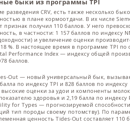
ные быки из программы TPI
ме разведения CRV, есть также несколько бык
остью в плане кормоотдачи. В их числе Sieme
т признак получил 110 баллов. У него превосх
ость, в частности: 1 157 баллов по индексу 
доходности) и увеличение оценки производит
 18 %. В настоящее время в программе TPI п
tal Performance Index — индексу общей произ
078 баллов.
ides-Out — новый универсальный бык, вызыв
балла по индексу TPI и 828 баллов по индексу
 высокие оценки за удои и компоненты молок
показателю здоровья и 2,19 балла по индексу 
bility for Types — прогнозируемой способност
щий тип породы своему потомству). По парам
еменная ценность Tides-Out составляет 110 б