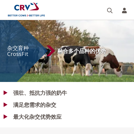
搜索
您的
杂
交
杂交育种
育
融合多个品种的优势
CrossFit
种
强壮、抵抗力强的奶牛
满足您需求的杂交
最大化杂交优势效应