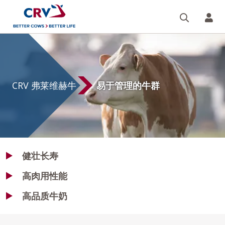
搜索
您的
CRV
弗
莱
CRV 弗莱维赫牛
易于管理的牛群
维
赫
牛
健壮长寿
高肉用性能
高品质牛奶