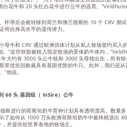
黑白花牛和 20 头红白花牛进行公牛的选育。”Veldhuis
怀孕后会被转移到荷兰和佛兰德斯的 10 个 CRV 测
证明自身高水平的遗传潜力。
小母牛和 CRV 通过欧洲供体计划从私人牧场签约买入
枚胚胎。“这些胚胎被植入指定牧场的受体奶牛体内，”Veldhu
年大约有 3000 头公牛犊和 3000 头母犊出生，所
那里优先回购最具有基因优势的牛只。此外，我们还从
。”他说。
到 60 头 基因组（ InSire）公牛
佛兰德斯进行的荷斯坦奶牛育种计划具有透明度高、数量
了如何从 1000 万头欧洲荷斯坦奶牛中最终精选出 6
公牛，并提供给世界各地的牧场主。