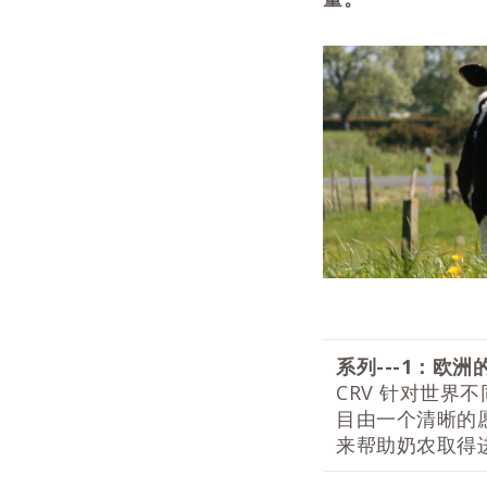
系列
---1
：欧洲
CRV 针对世
目由一个清晰的
来帮助奶农取得