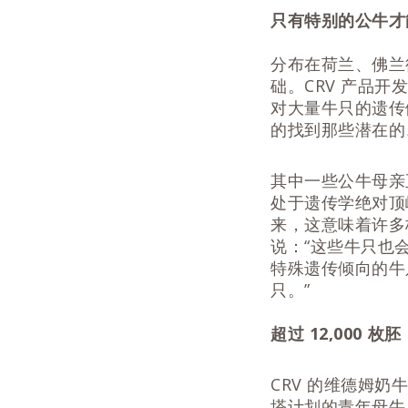
只有特别的公牛才能
分布在荷兰、佛兰德
础。CRV 产品开发
对大量牛只的遗传
的找到那些潜在的
其中一些公牛母亲正
处于遗传学绝对顶
来，这意味着许多核
说：“这些牛只也
特殊遗传倾向的牛
只。”
超过 12,000 枚胚
CRV 的维德姆奶
塔计划的青年母牛