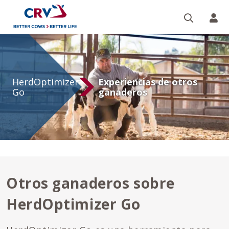
Buscar
CR
Testimonio
de
HerdOptimizer
Experiencias de otros
Herdoptimizer
Go
ganaderos
Otros ganaderos sobre
HerdOptimizer Go