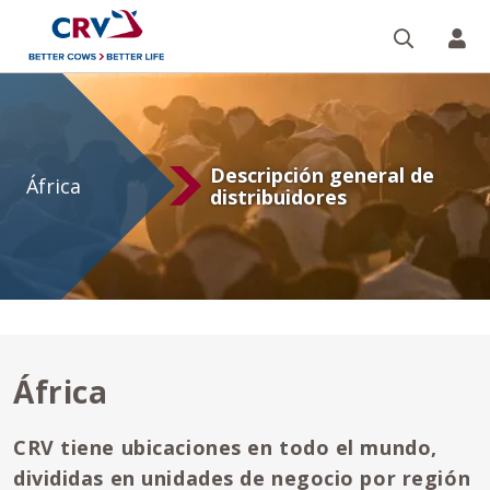
Buscar
CR
África
Descripción general de
África
distribuidores
África
CRV tiene ubicaciones en todo el mundo,
divididas en unidades de negocio por región