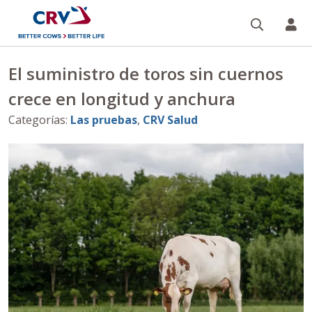
Buscar
CR
El suministro de toros sin cuernos
crece en longitud y anchura
Categorías
:
Las pruebas
,
CRV Salud