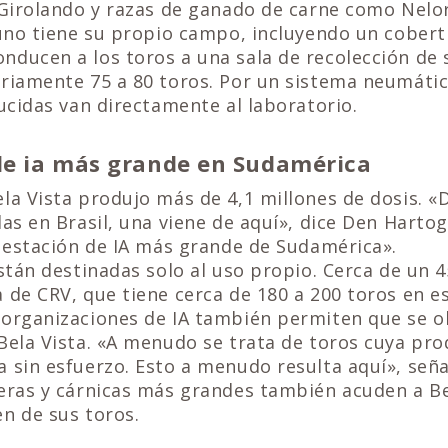
 Girolando y razas de ganado de carne como Nelor
 uno tiene su propio campo, incluyendo un cober
ducen a los toros a una sala de recolección de 
ariamente 75 a 80 toros. Por un sistema neumáti
ducidas van directamente al laboratorio.
de ia más grande en Sudamérica
la Vista produjo más de 4,1 millones de dosis. «
das en Brasil, una viene de aquí», dice Den Hartog
a estación de IA más grande de Sudamérica».
están destinadas solo al uso propio. Cerca de un 
 de CRV, que tiene cerca de 180 a 200 toros en e
 organizaciones de IA también permiten que se 
Bela Vista. «A menudo se trata de toros cuya pr
 sin esfuerzo. Esto a menudo resulta aquí», señ
heras y cárnicas más grandes también acuden a Be
n de sus toros.