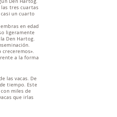
egún Den Hartog.
las tres cuartas
 casi un cuarto
 hembras en edad
uso ligeramente
ala Den Hartog.
nseminación.
o creceremos».
erente a la forma
e las vacas. De
de tiempo. Este
 con miles de
vacas que irlas