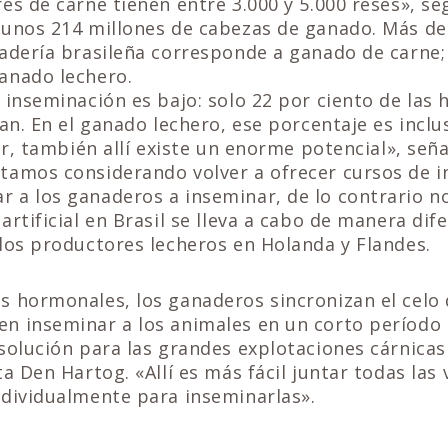
es de carne tienen entre 3.000 y 5.000 reses», s
 unos 214 millones de cabezas de ganado. Más de 
adería brasileña corresponde a ganado de carne;
anado lechero.
 inseminación es bajo: solo 22 por ciento de las
nan. En el ganado lechero, ese porcentaje es incl
cir, también allí existe un enorme potencial», señ
tamos considerando volver a ofrecer cursos de i
 a los ganaderos a inseminar, de lo contrario n
artificial en Brasil se lleva a cabo de manera dif
los productores lecheros en Holanda y Flandes.
 hormonales, los ganaderos sincronizan el celo d
n inseminar a los animales en un corto período 
solución para las grandes explotaciones cárnicas
a Den Hartog. «Allí es más fácil juntar todas las 
ndividualmente para inseminarlas».