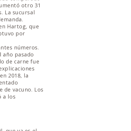
 aumentó otro 31
. La sucursal
 demanda.
den Hartog, que
obtuvo por
antes números.
el año pasado
do de carne fue
explicaciones
en 2018, la
mentado
e de vacuno. Los
 a los
, que ya es el