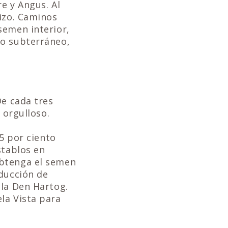
e y Angus. Al
tizo. Caminos
semen interior,
co subterráneo,
De cada tres
 orgulloso.
45 por ciento
stablos en
obtenga el semen
oducción de
ala Den Hartog.
la Vista para