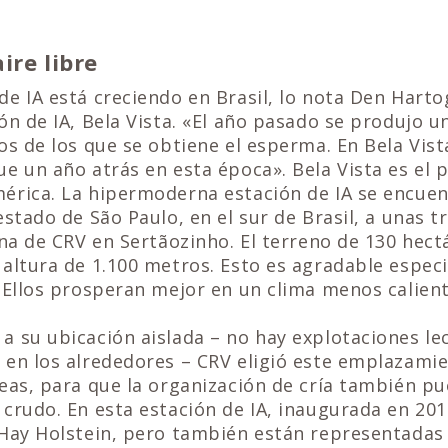
aire libre
e IA está creciendo en Brasil, lo nota Den Hart
ón de IA, Bela Vista. «El año pasado se produjo u
os de los que se obtiene el esperma. En Bela Vi
e un año atrás en esta época». Bela Vista es el 
érica. La hipermoderna estación de IA se encuen
estado de São Paulo, en el sur de Brasil, a unas t
ina de CRV en Sertãozinho. El terreno de 130 hect
 altura de 1.100 metros. Esto es agradable espec
 Ellos prosperan mejor en un clima menos calien
 su ubicación aislada – no hay explotaciones le
en los alrededores – CRV eligió este emplazamie
eas, para que la organización de cría también p
crudo. En esta estación de IA, inaugurada en 2017
 Hay Holstein, pero también están representadas 