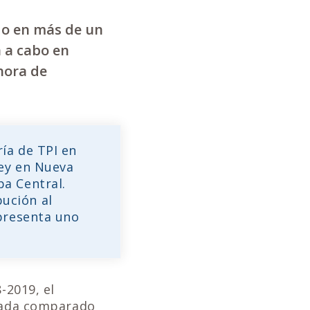
ido en más de un
a a cabo en
hora de
ía de TPI en
sey en Nueva
a Central.
ución al
 presenta uno
-2019, el
 nada comparado