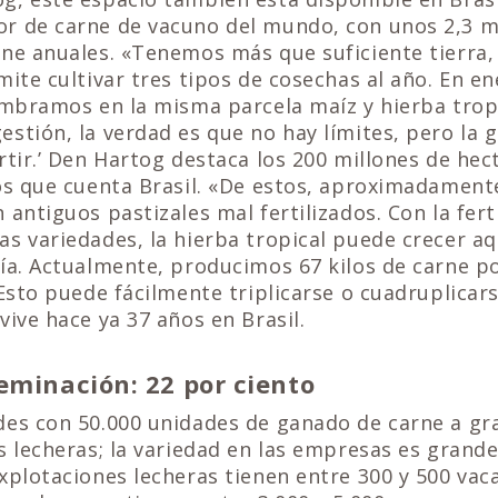
r de carne de vacuno del mundo, con unos 2,3 m
ne anuales. «Tenemos más que suficiente tierra, s
mite cultivar tres tipos de cosechas al año. En e
embramos en la misma parcela maíz y hierba tropi
stión, la verdad es que no hay límites, pero la 
rtir.’ Den Hartog destaca los 200 millones de hec
os que cuenta Brasil. «De estos, aproximadament
 antiguos pastizales mal fertilizados. Con la fert
s variedades, la hierba tropical puede crecer aq
ía. Actualmente, producimos 67 kilos de carne p
 Esto puede fácilmente triplicarse o cuadruplicars
vive hace ya 37 años en Brasil.
eminación: 22 por ciento
des con 50.000 unidades de ganado de carne a g
s lecheras; la variedad en las empresas es grande 
xplotaciones lecheras tienen entre 300 y 500 vac