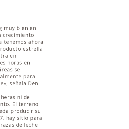
og muy bien en
n crecimiento
sta tenemos ahora
producto estrella
tra en
res horas en
áreas se
ialmente para
te», señala Den
cheras ni de
nto. El terreno
ueda producir su
, hay sitio para
razas de leche