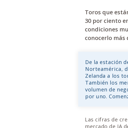
Toros que están
30 por ciento e
condiciones muy
conocerlo más 
De la estación 
Norteamérica, d
Zelanda a los t
También los mer
volumen de nego
por uno. Comen
Las cifras de cr
mercado de IA d