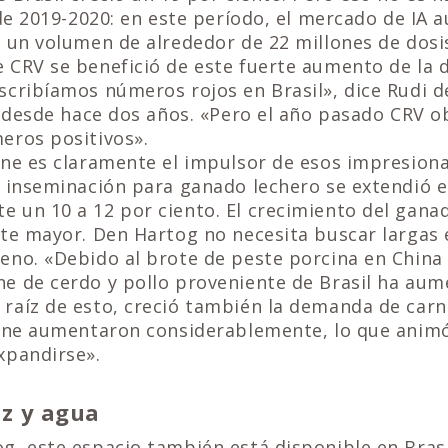
 de 2019-2020: en este período, el mercado de IA
 un volumen de alrededor de 22 millones de dosis
 CRV se benefició de este fuerte aumento de la
scribíamos números rojos en Brasil», dice Rudi 
s desde hace dos años. «Pero el año pasado CRV 
eros positivos».
rne es claramente el impulsor de esos impresion
a inseminación para ganado lechero se extendió 
 un 10 a 12 por ciento. El crecimiento del gana
nte mayor. Den Hartog no necesita buscar largas 
no. «Debido al brote de peste porcina en China 
e de cerdo y pollo proveniente de Brasil ha au
raíz de esto, creció también la demanda de carn
arne aumentaron considerablemente, lo que animó
xpandirse».
luz y agua
, este espacio también está disponible en Brasil