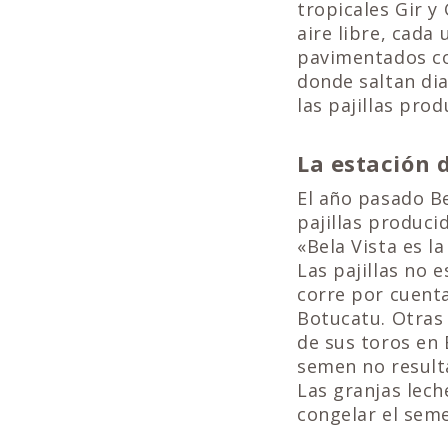
tropicales Gir y
aire libre, cada
pavimentados con
donde saltan di
las pajillas pro
La estación 
El año pasado Be
pajillas produci
«Bela Vista es l
Las pajillas no 
corre por cuenta
Botucatu. Otras
de sus toros en 
semen no resulta
Las granjas lec
congelar el seme