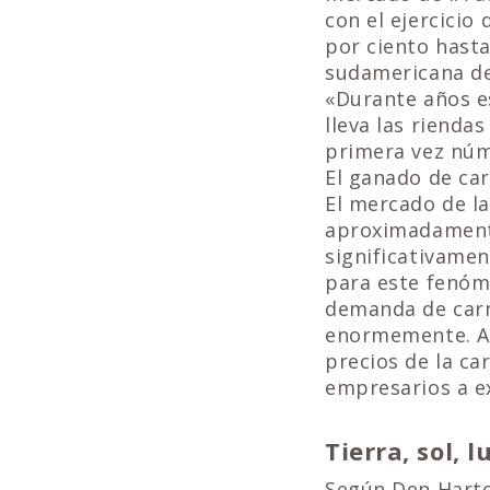
con el ejercicio
por ciento hasta
sudamericana de
«Durante años e
lleva las rienda
primera vez núm
El ganado de ca
El mercado de l
aproximadamente
significativame
para este fenóme
demanda de carn
enormemente. A 
precios de la c
empresarios a e
Tierra, sol, 
Según Den Hartog