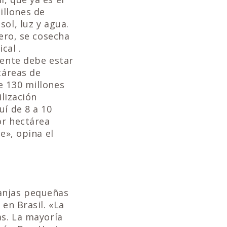
illones de
ol, luz y agua.
nero, se cosecha
cal .
gente debe estar
táreas de
e 130 millones
ilización
uí de 8 a 10
or hectárea
e», opina el
ranjas pequeñas
en Brasil. «La
as. La mayoría