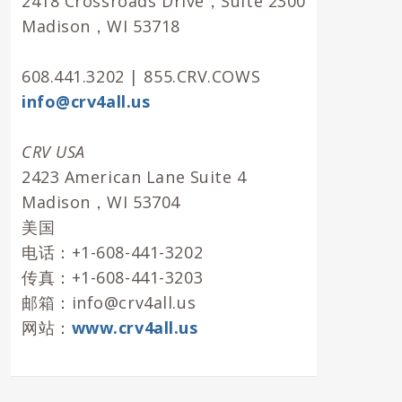
2418 Crossroads Drive，Suite 2300
Madison，WI 53718
608.441.3202 | 855.CRV.COWS
info@crv4all.us
CRV USA
2423 American Lane Suite 4
Madison，WI 53704
美国
电话：+1-608-441-3202
传真：+1-608-441-3203
邮箱：info@crv4all.us
网站：
www.crv4all.us