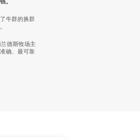
赚钱。
少了牛群的换群
础。
佛兰德斯牧场主
最准确、最可靠