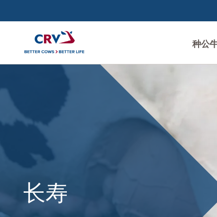
种公
长
寿
长寿