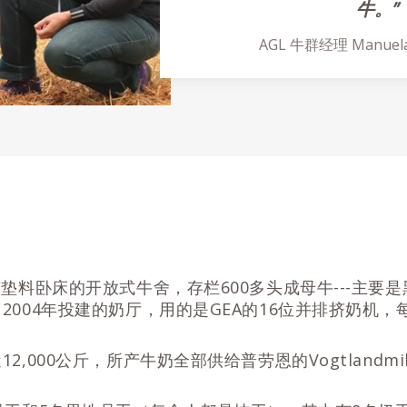
牛。”
AGL 牛群经理 Manuela
有垫料卧床的开放式牛舍，存栏600多头成母牛---主要
2004年投建的奶厅，用的是GEA的16位并排挤奶机，
2,000公斤，所产牛奶全部供给普劳恩的Vogtlandmil