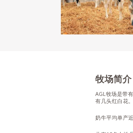
牧场简介
AGL牧场是带
有几头红白花。
奶牛平均单产近1