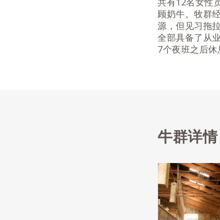
共有12名女性
顾奶牛。牧群经
源，但见习拖
全部具备了从
7个夜班之后休
牛群详情