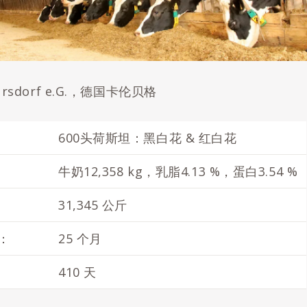
hursdorf e.G.，德国卡伦贝格
600头荷斯坦：黑白花 & 红白花
牛奶12,358 kg，乳脂4.13 %，蛋白3.54 %
31,345 公斤
：
25 个月
410 天