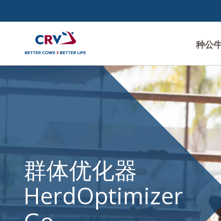
种公
群
体
优
化
器
群体优化器
（Herdoptimizer
Go）
HerdOptimizer
推