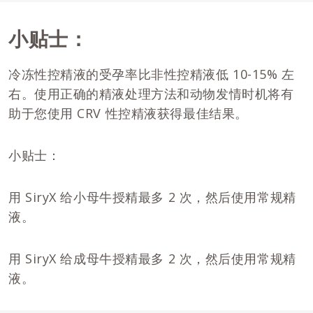
小贴士：
冷冻性控精液的受孕率比非性控精液低 10-15% 左
右。使用正确的精液处理方法和动物发情时机将有
助于您使用 CRV 性控精液获得最佳结果。
小贴士：
用 SiryX 给小母牛授精最多 2 次，然后使用常规精
液。
用 SiryX 给成母牛授精最多 2 次，然后使用常规精
液。