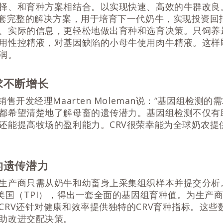
择、和育种方案相结合。以实现快速、高效的牛群改良
一套完整的解决方案，用于培育下一代奶牛，实现投资回报
、实际的信息，更轻松地做出育种和选育决策。只饲养
用性控精液，对基因缺陷的小母牛使用肉牛精液。这样
润。
求不断增长
销售开发经理Maarten Moleman说：“基因组检测
都希望清楚地了解母畜的遗传潜力。基因组检测不仅有
还能提高牧场的盈利能力。CRV很荣幸能为全球奶农提
的遗传潜力
生产商只需从奶牛和幼畜身上采集组织样本并提交分析。
或美国（TPI），得出一套全面的基因组育种值。为生产
CRV还针对健康和效率提供独特的CRV育种指标。这些
助改进交配决策。