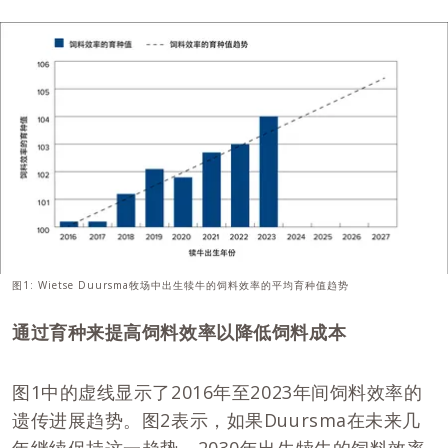
图1: Wietse Duursma牧场中出生犊牛的饲料效率的平均育种值趋势
通过育种
来
提高饲料效率以降低饲料成本
图1中的虚线显示了2016年至2023年间饲料效率的
遗传进展趋势。图2表示，如果Duursma在未来几
年继续保持这一趋势，2030年出生犊牛的饲料效率