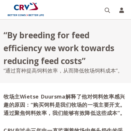
搜索
您的
“By breeding for feed
efficiency we work towards
reducing feed costs”
“通过育种提高饲料效率，从而降低牧场饲料成本”。
牧场主Wietse Duursma解释了他对饲料效率感兴
趣的原因：“购买饲料是我们牧场的一项主要开支。
通过聚焦饲料效率，我们能够有效降低这些成本”。
CRV在过去三年中一直监测着牧场中每头奶牛的采