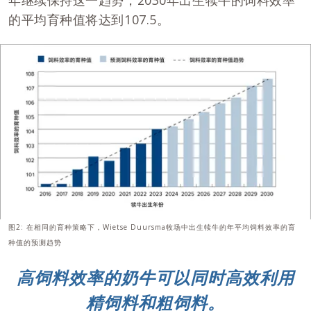
的平均育种值将达到107.5。
图2: 在相同的育种策略下，Wietse Duursma牧场中出生犊牛的年平均饲料效率的育
种值的预测趋势
高饲料效率的奶牛可以同时高效利用
精饲料和粗饲料。